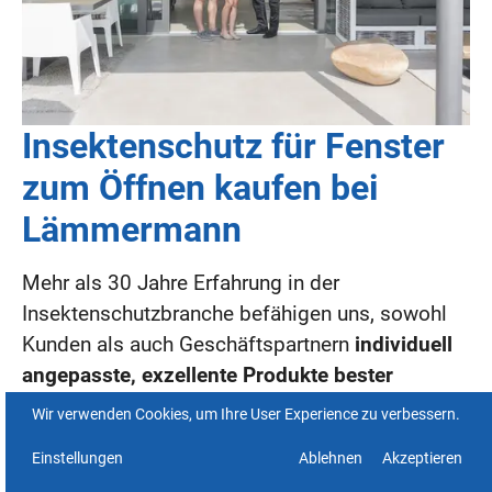
Insektenschutz für Fenster
zum Öffnen kaufen bei
Lämmermann
Mehr als 30 Jahre Erfahrung in der
Insektenschutzbranche befähigen uns, sowohl
Kunden als auch Geschäftspartnern
individuell
angepasste, exzellente Produkte bester
Qualität
anzubieten.
Wir verwenden Cookies, um Ihre User Experience zu verbessern.
Unser Team, bestehend aus kompetenten
Einstellungen
Ablehnen
Akzeptieren
Fachleuten, ist zuständig für Beratung, Fertigung