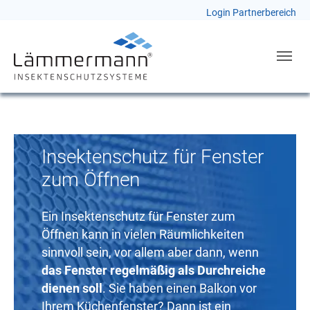
Login Partnerbereich
Skip to main navigation
Skip to main content
Skip to page footer
Insektenschutz für Fenster
zum Öffnen
Ein Insektenschutz für Fenster zum
Öffnen kann in vielen Räumlichkeiten
sinnvoll sein, vor allem aber dann, wenn
das Fenster regelmäßig als Durchreiche
dienen soll
. Sie haben einen Balkon vor
Ihrem Küchenfenster? Dann ist ein