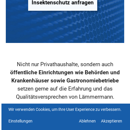
Insektenschutz anfragen
Nicht nur Privathaushalte, sondern auch
öffentliche Einrichtungen wie Behörden und
Krankenhäuser sowie Gastronomiebetriebe
setzen gerne auf die Erfahrung und das
Qualitätsversprechen von Lämmermann.
In all diesen Umgebungen spielt der
Wir verwenden Cookies, um Ihre User Experience zu verbessern.
hochwertige, langlebige und optisch
Einstellungen
Ablehnen
Akzeptieren
ansprechende Insektenschutz von Lämmermann